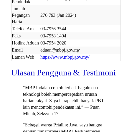
Penduduk
Jumlah
Pegangan
276,793 (Jan 2024)
Harta
Telefon Am
03-7956 3544
Faks
03-7958 1494
Hotline Aduan
03-7954 2020
Email
aduan@mbpj.gov.my
Laman Web
https://www.mbpj.gov.my/
Ulasan Pengguna & Testimoni
“MBPJ adalah contoh terbaik bagaimana
teknologi boleh mempercepatkan urusan
harian rakyat. Saya harap lebih banyak PBT
lain mencontohi pendekatan ini.” — Puan
Minah, Seksyen 17
“Sebagai warga Petaling Jaya, saya bangga
dengan transformasi MBPJ. Perkhidmatan