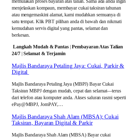
memulakan proses bayaran atas talian. Sama ada anda ingin
menjelaskan kompaun, membayar cukai taksiran tahunan
atau mengemaskini alamat, kami mudahkan semuanya di
satu tempat. Klik PBT pilihan anda di bawah dan nikmati
kemudahan servis digital yang pantas, selamat dan
berkesan.
Langkah Mudah & Pantas
|
Pembayaran Atas Talian
24/7
|
Selamat & Terjamin
Majlis Bandaraya Petaling Jaya: Cukai, Parkir &
Digital
Majlis Bandaraya Petaling Jaya (MBPJ) Bayar Cukai
Taksiran MBPJ dengan mudah, cepat dan selamat—terus
dari telefon atau komputer anda. Akses saluran rasmi seperti
ePay@MBPJ, JomPAY,…
Majlis Bandaraya Shah Alam (MBSA): Cukai
Taksiran, Bayaran Digital & Parkir
Majlis Bandaraya Shah Alam (MBSA) Bayar cukai