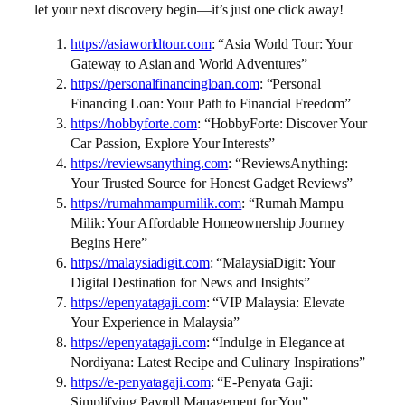
let your next discovery begin—it’s just one click away!
https://asiaworldtour.com
: “Asia World Tour: Your
Gateway to Asian and World Adventures”
https://personalfinancingloan.com
: “Personal
Financing Loan: Your Path to Financial Freedom”
https://hobbyforte.com
: “HobbyForte: Discover Your
Car Passion, Explore Your Interests”
https://reviewsanything.com
: “ReviewsAnything:
Your Trusted Source for Honest Gadget Reviews”
https://rumahmampumilik.com
: “Rumah Mampu
Milik: Your Affordable Homeownership Journey
Begins Here”
https://malaysiadigit.com
: “MalaysiaDigit: Your
Digital Destination for News and Insights”
https://epenyatagaji.com
: “VIP Malaysia: Elevate
Your Experience in Malaysia”
https://epenyatagaji.com
: “Indulge in Elegance at
Nordiyana: Latest Recipe and Culinary Inspirations”
https://e-penyatagaji.com
: “E-Penyata Gaji:
Simplifying Payroll Management for You”