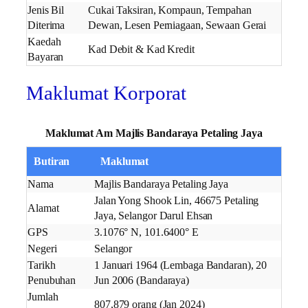
Jenis Bil
Cukai Taksiran, Kompaun, Tempahan
Diterima
Dewan, Lesen Perniagaan, Sewaan Gerai
Kaedah
Kad Debit & Kad Kredit
Bayaran
Maklumat Korporat
Maklumat Am Majlis Bandaraya Petaling Jaya
Butiran
Maklumat
Nama
Majlis Bandaraya Petaling Jaya
Jalan Yong Shook Lin, 46675 Petaling
Alamat
Jaya, Selangor Darul Ehsan
GPS
3.1076° N, 101.6400° E
Negeri
Selangor
Tarikh
1 Januari 1964 (Lembaga Bandaran), 20
Penubuhan
Jun 2006 (Bandaraya)
Jumlah
807,879 orang (Jan 2024)