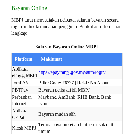
Bayaran Online
MBPJ turut menyediakan pelbagai saluran bayaran secara
digital untuk kemudahan pengguna. Berikut adalah senarai
lengkap:
Saluran Bayaran Online MBPJ
Platform
Maklumat
Aplikasi
https://epay.mbpj.gov.my/auth/login/
ePay@MBPJ
JomPAY
Biller Code: 76737 | Ref-1: No Akaun
PBTPay
Bayaran pelbagai bil MBPJ
Perbankan
Maybank, AmBank, RHB Bank, Bank
Internet
Islam
Aplikasi
Bayaran mudah alih
CEPat
Terima bayaran setiap hari termasuk cuti
Kiosk MBPJ
umum