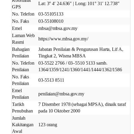
Koordinat
Lat: 3° 4′ 24.636″ | Long: 101° 31′ 12.738″
GPS
No. Telefon
03-55105133
No. Faks
03-55108010
Emel
mbsa@mbsa.gov.my
Laman Web
https://www.mbsa.gov.my/
Rasmi
Bahagian
Jabatan Penilaian & Pengurusan Harta, Lif A,
Penilaian
Tingkat 2, Wisma MBSA
No. Telefon
03-5522 2766 / 03–5510 5133 samb.
Penilaian
1364/1359/1241/1360/1441/1444/1362/1586
No. Faks
03-5513 8511
Penilaian
Emel
penilaian@mbsa.gov.my
Penilaian
Tarikh
7 Disember 1978 (sebagai MPSA), dinaik taraf
Penubuhan
pada 10 Oktober 2000
Jumlah
Kakitangan
123 orang
Awal