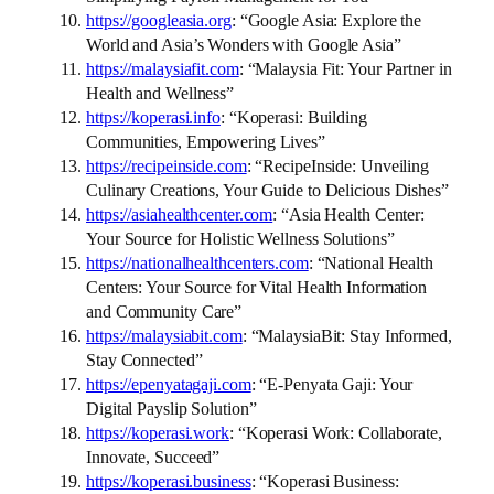
https://googleasia.org
: “Google Asia: Explore the
World and Asia’s Wonders with Google Asia”
https://malaysiafit.com
: “Malaysia Fit: Your Partner in
Health and Wellness”
https://koperasi.info
: “Koperasi: Building
Communities, Empowering Lives”
https://recipeinside.com
: “RecipeInside: Unveiling
Culinary Creations, Your Guide to Delicious Dishes”
https://asiahealthcenter.com
: “Asia Health Center:
Your Source for Holistic Wellness Solutions”
https://nationalhealthcenters.com
: “National Health
Centers: Your Source for Vital Health Information
and Community Care”
https://malaysiabit.com
: “MalaysiaBit: Stay Informed,
Stay Connected”
https://epenyatagaji.com
: “E-Penyata Gaji: Your
Digital Payslip Solution”
https://koperasi.work
: “Koperasi Work: Collaborate,
Innovate, Succeed”
https://koperasi.business
: “Koperasi Business: