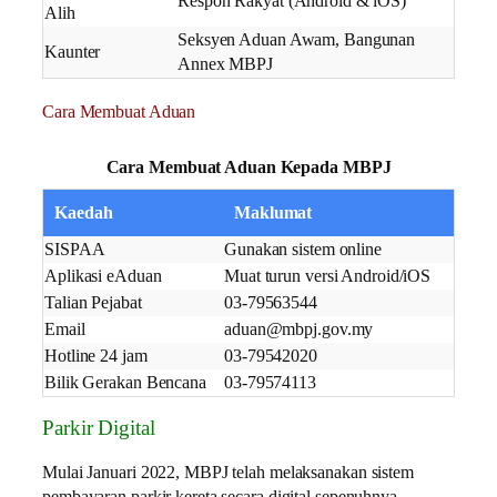
Respon Rakyat (Android & iOS)
Alih
Seksyen Aduan Awam, Bangunan
Kaunter
Annex MBPJ
Cara Membuat Aduan
Cara Membuat Aduan Kepada MBPJ
Kaedah
Maklumat
SISPAA
Gunakan sistem online
Aplikasi eAduan
Muat turun versi Android/iOS
Talian Pejabat
03-79563544
Email
aduan@mbpj.gov.my
Hotline 24 jam
03-79542020
Bilik Gerakan Bencana
03-79574113
Parkir Digital
Mulai Januari 2022, MBPJ telah melaksanakan sistem
pembayaran parkir kereta secara digital sepenuhnya.