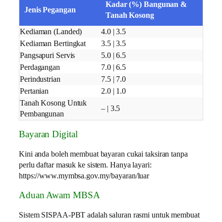
Kadar (%) Bangunan &
Jenis Pegangan
Tanah Kosong
Kediaman (Landed)
4.0 | 3.5
Kediaman Bertingkat
3.5 | 3.5
Pangsapuri Servis
5.0 | 6.5
Perdagangan
7.0 | 6.5
Perindustrian
7.5 | 7.0
Pertanian
2.0 | 1.0
Tanah Kosong Untuk
– | 3.5
Pembangunan
Bayaran Digital
Kini anda boleh membuat bayaran cukai taksiran tanpa
perlu daftar masuk ke sistem. Hanya layari:
https://www.mymbsa.gov.my/bayaran/luar
Aduan Awam MBSA
Sistem SISPAA-PBT adalah saluran rasmi untuk membuat