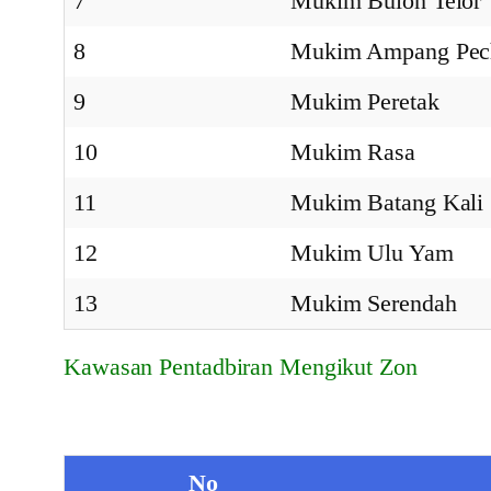
7
Mukim Buloh Telor
8
Mukim Ampang Pec
9
Mukim Peretak
10
Mukim Rasa
11
Mukim Batang Kali
12
Mukim Ulu Yam
13
Mukim Serendah
Kawasan Pentadbiran Mengikut Zon
No