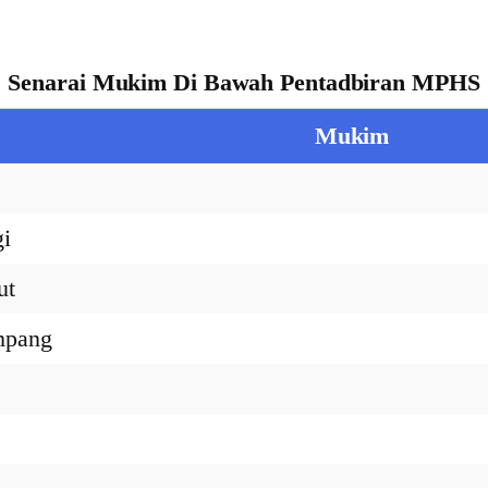
Senarai Mukim Di Bawah Pentadbiran MPHS
Mukim
i
ut
mpang