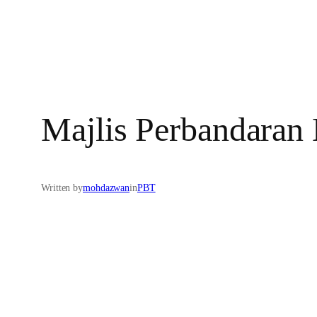
Majlis Perbandaran
Written by
mohdazwan
in
PBT