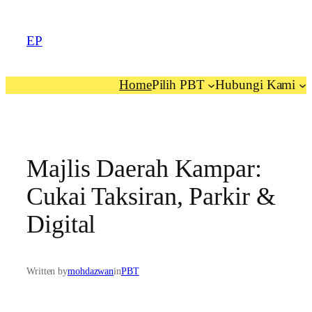
EP
Home
Pilih PBT
Hubungi Kami
Majlis Daerah Kampar:
Cukai Taksiran, Parkir &
Digital
Written by
mohdazwan
in
PBT