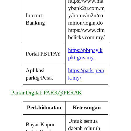
https://www.ma
ybank2u.com.m
Internet
y/home/m2u/co
Banking
mmon/login.do
https://www.cim
bclicks.com.my/
https://pbtpay.k
Portal PBTPAY
pkt.gov.my
Aplikasi
https://park.pera
park@Perak
k.my/
Parkir Digital: PARK@PERAK
Perkhidmatan
Keterangan
Untuk semua
Bayar Kupon
daerah seluruh