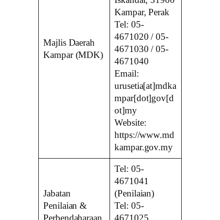
Iskandar, 31900
Kampar, Perak
Tel: 05-
4671020 / 05-
Majlis Daerah
4671030 / 05-
Kampar (MDK)
4671040
Email:
urusetia[at]mdka
mpar[dot]gov[d
ot]my
Website:
https://www.md
kampar.gov.my
Tel: 05-
4671041
Jabatan
(Penilaian)
Penilaian &
Tel: 05-
Perbendaharaan
4671025