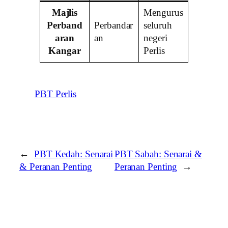
Majlis
Mengurus
Perband
Perbandar
seluruh
aran
an
negeri
Kangar
Perlis
PBT Perlis
←
PBT Kedah: Senarai
PBT Sabah: Senarai &
& Peranan Penting
Peranan Penting
→