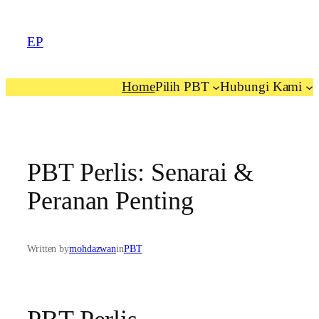
EP
Home
Pilih PBT
Hubungi Kami
PBT Perlis: Senarai &
Peranan Penting
Written by
mohdazwan
in
PBT