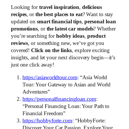
Looking for
travel inspiration
,
delicious
recipes
, or
the best places to eat
? Want to stay
updated on
smart financial tips
,
personal loan
promotions
, or
the latest car models
? Whether
you’re searching for
hobby ideas
,
product
reviews
, or something new, we’ve got you
covered!
Click on the links
, explore exciting
insights, and let your next discovery begin—it’s
just one click away!
https://asiaworldtour.com
: “Asia World
Tour: Your Gateway to Asian and World
Adventures”
https://personalfinancingloan.com
:
“Personal Financing Loan: Your Path to
Financial Freedom”
https://hobbyforte.com
: “HobbyForte:
Discover Your Car Passion, Explore Your