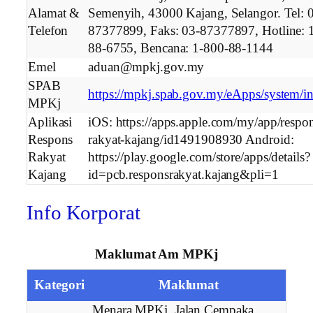
Alamat &
Semenyih, 43000 Kajang, Selangor. Tel: 
Telefon
87377899, Faks: 03-87377897, Hotline: 
88-6755, Bencana: 1-800-88-1144
Emel
aduan@mpkj.gov.my
SPAB
https://mpkj.spab.gov.my/eApps/system/i
MPKj
Aplikasi
iOS: https://apps.apple.com/my/app/respo
Respons
rakyat-kajang/id1491908930 Android:
Rakyat
https://play.google.com/store/apps/details?
Kajang
id=pcb.responsrakyat.kajang&pli=1
Info Korporat
Maklumat Am MPKj
Kategori
Maklumat
Menara MPKj, Jalan Cempaka