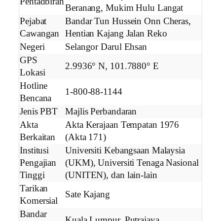
Pentadbiran
Beranang, Mukim Hulu Langat
Pejabat
Bandar Tun Hussein Onn Cheras,
Cawangan
Hentian Kajang Jalan Reko
Negeri
Selangor Darul Ehsan
GPS
2.9936° N, 101.7880° E
Lokasi
Hotline
1-800-88-1144
Bencana
Jenis PBT
Majlis Perbandaran
Akta
Akta Kerajaan Tempatan 1976
Berkaitan
(Akta 171)
Institusi
Universiti Kebangsaan Malaysia
Pengajian
(UKM), Universiti Tenaga Nasional
Tinggi
(UNITEN), dan lain-lain
Tarikan
Sate Kajang
Komersial
Bandar
Kuala Lumpur, Putrajaya