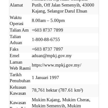
Alamat
Putih, Off Jalan Semenyih, 43000
Kajang, Selangor Darul Ehsan
Waktu
8.00am – 5.00pm
Operasi
Talian Am
+603 8737 7899
Talian
1-800-88-6755
Aduan
Faks
+603 8737 7897
Emel
aduan@mpkj.gov.my
Laman
https://www.mpkj.gov.my/
Web Rasmi
Tarikh
1 Januari 1997
Penubuhan
Keluasan
78,761 hektar (787.61 km²)
Kawasan
Mukim Kajang, Mukim Cheras,
Kawasan
Mukim Semenyih, Mukim