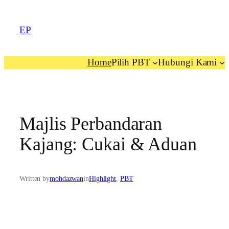
EP
Home
Pilih PBT
Hubungi Kami
Majlis Perbandaran
Kajang: Cukai & Aduan
Written by
mohdazwan
in
Highlight
, 
PBT