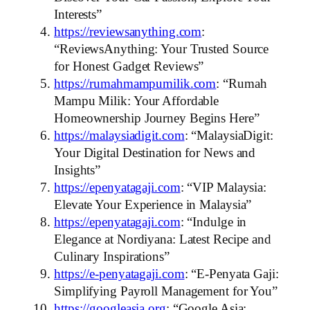
Interests”
https://reviewsanything.com
:
“ReviewsAnything: Your Trusted Source
for Honest Gadget Reviews”
https://rumahmampumilik.com
: “Rumah
Mampu Milik: Your Affordable
Homeownership Journey Begins Here”
https://malaysiadigit.com
: “MalaysiaDigit:
Your Digital Destination for News and
Insights”
https://epenyatagaji.com
: “VIP Malaysia:
Elevate Your Experience in Malaysia”
https://epenyatagaji.com
: “Indulge in
Elegance at Nordiyana: Latest Recipe and
Culinary Inspirations”
https://e-penyatagaji.com
: “E-Penyata Gaji:
Simplifying Payroll Management for You”
https://googleasia.org
: “Google Asia: