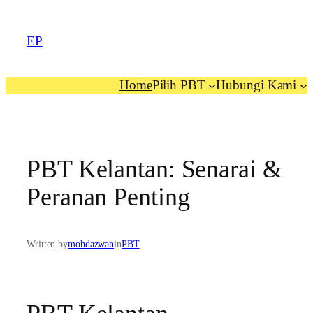
EP
Home
Pilih PBT
Hubungi Kami
PBT Kelantan: Senarai &
Peranan Penting
Written by
mohdazwan
in
PBT