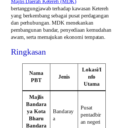
Majlis Daerah Ketereh (MDK)
bertanggungjawab terhadap kawasan Ketereh
yang berkembang sebagai pusat perdagangan
dan perhubungan. MDK menekankan
pembangunan bandar, penyediaan kemudahan
awam, serta memajukan ekonomi tempatan.
Ringkasan
Lokasi/I
Nama
Jenis
nfo
PBT
Utama
Majlis
Bandara
Pusat
ya Kota
Bandaray
pentadbir
Bharu
a
an negeri
Bandara