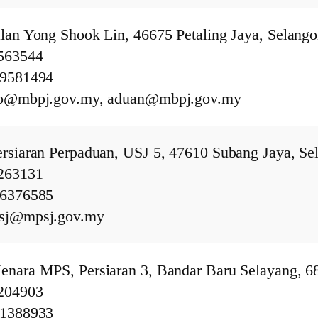
lan Yong Shook Lin, 46675 Petaling Jaya, Selango
9563544
79581494
fo@mbpj.gov.my, aduan@mbpj.gov.my
rsiaran Perpaduan, USJ 5, 47610 Subang Jaya, Sel
0263131
56376585
psj@mpsj.gov.my
enara MPS, Persiaran 3, Bandar Baru Selayang, 6
1204903
61388933