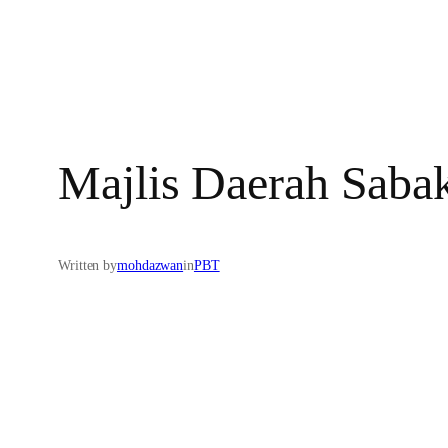
Majlis Daerah Saba
Written by
mohdazwan
in
PBT