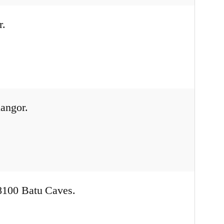
r.
angor.
8100 Batu Caves.