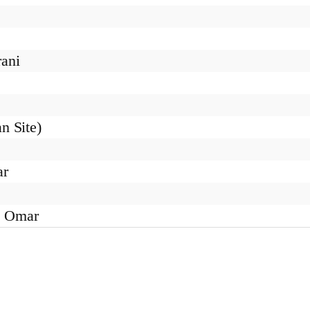
ani
n Site)
ar
a Omar