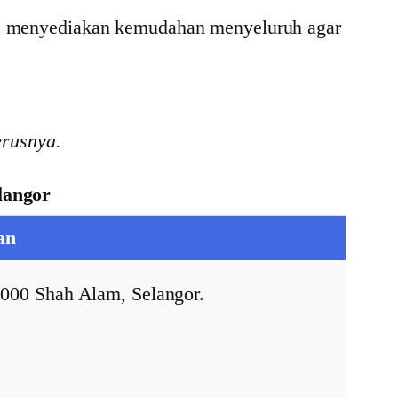
MDSB menyediakan kemudahan menyeluruh agar
erusnya.
langor
an
000 Shah Alam, Selangor.