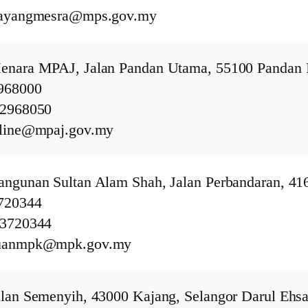
layangmesra@mps.gov.my
enara MPAJ, Jalan Pandan Utama, 55100 Pandan 
2968000
42968050
tline@mpaj.gov.my
angunan Sultan Alam Shah, Jalan Perbandaran, 416
3720344
33720344
duanmpk@mpk.gov.my
alan Semenyih, 43000 Kajang, Selangor Darul Ehsa