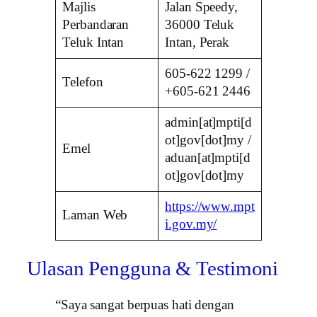
Majlis
Jalan Speedy,
Perbandaran
36000 Teluk
Teluk Intan
Intan, Perak
605-622 1299 /
Telefon
+605-621 2446
admin[at]mpti[d
ot]gov[dot]my /
Emel
aduan[at]mpti[d
ot]gov[dot]my
https://www.mpt
Laman Web
i.gov.my/
Ulasan Pengguna & Testimoni
“Saya sangat berpuas hati dengan