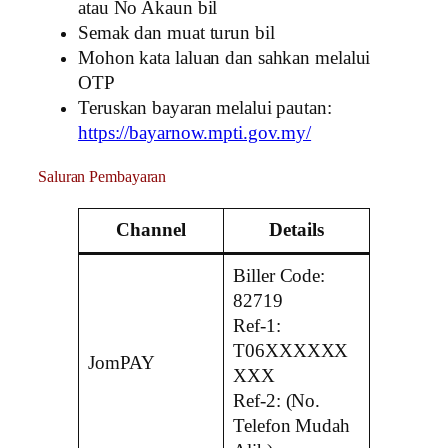
atau No Akaun bil
Semak dan muat turun bil
Mohon kata laluan dan sahkan melalui
OTP
Teruskan bayaran melalui pautan:
https://bayarnow.mpti.gov.my/
Saluran Pembayaran
Channel
Details
Biller Code:
82719
Ref-1:
T06XXXXXX
JomPAY
XXX
Ref-2: (No.
Telefon Mudah