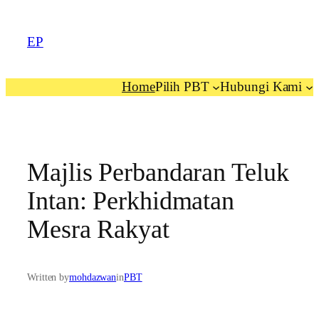
EP
Home
Pilih PBT
Hubungi Kami
Majlis Perbandaran Teluk
Intan: Perkhidmatan
Mesra Rakyat
Written by
mohdazwan
in
PBT