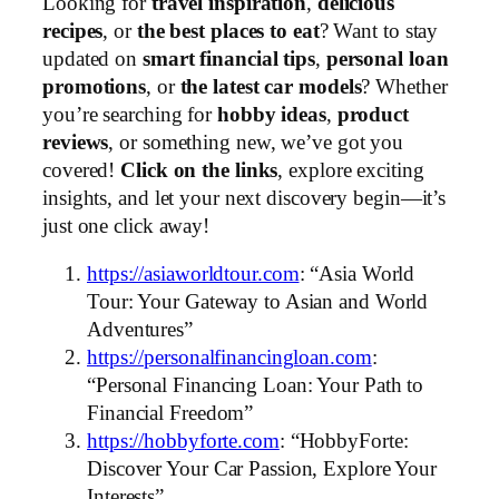
Looking for
travel inspiration
,
delicious
recipes
, or
the best places to eat
? Want to stay
updated on
smart financial tips
,
personal loan
promotions
, or
the latest car models
? Whether
you’re searching for
hobby ideas
,
product
reviews
, or something new, we’ve got you
covered!
Click on the links
, explore exciting
insights, and let your next discovery begin—it’s
just one click away!
https://asiaworldtour.com
: “Asia World
Tour: Your Gateway to Asian and World
Adventures”
https://personalfinancingloan.com
:
“Personal Financing Loan: Your Path to
Financial Freedom”
https://hobbyforte.com
: “HobbyForte:
Discover Your Car Passion, Explore Your
Interests”