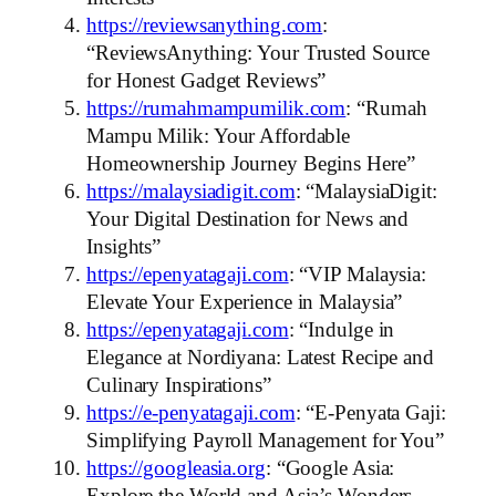
https://reviewsanything.com
:
“ReviewsAnything: Your Trusted Source
for Honest Gadget Reviews”
https://rumahmampumilik.com
: “Rumah
Mampu Milik: Your Affordable
Homeownership Journey Begins Here”
https://malaysiadigit.com
: “MalaysiaDigit:
Your Digital Destination for News and
Insights”
https://epenyatagaji.com
: “VIP Malaysia:
Elevate Your Experience in Malaysia”
https://epenyatagaji.com
: “Indulge in
Elegance at Nordiyana: Latest Recipe and
Culinary Inspirations”
https://e-penyatagaji.com
: “E-Penyata Gaji:
Simplifying Payroll Management for You”
https://googleasia.org
: “Google Asia: