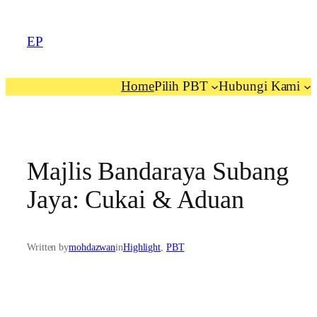
EP
Home
Pilih PBT
Hubungi Kami
Majlis Bandaraya Subang
Jaya: Cukai & Aduan
Written by
mohdazwan
in
Highlight
, 
PBT