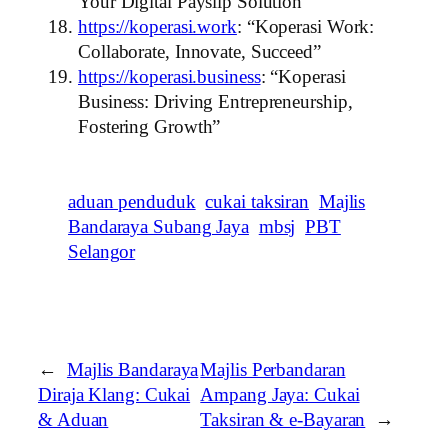
Your Digital Payslip Solution”
https://koperasi.work
: “Koperasi Work:
Collaborate, Innovate, Succeed”
https://koperasi.business
: “Koperasi
Business: Driving Entrepreneurship,
Fostering Growth”
aduan penduduk
cukai taksiran
Majlis
Bandaraya Subang Jaya
mbsj
PBT
Selangor
←
Majlis Bandaraya
Majlis Perbandaran
Diraja Klang: Cukai
Ampang Jaya: Cukai
& Aduan
Taksiran & e-Bayaran
→