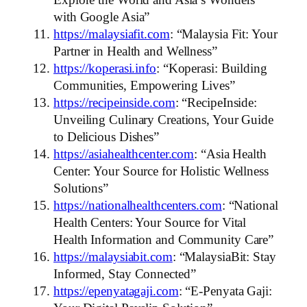
Explore the World and Asia’s Wonders
with Google Asia”
https://malaysiafit.com
: “Malaysia Fit: Your
Partner in Health and Wellness”
https://koperasi.info
: “Koperasi: Building
Communities, Empowering Lives”
https://recipeinside.com
: “RecipeInside:
Unveiling Culinary Creations, Your Guide
to Delicious Dishes”
https://asiahealthcenter.com
: “Asia Health
Center: Your Source for Holistic Wellness
Solutions”
https://nationalhealthcenters.com
: “National
Health Centers: Your Source for Vital
Health Information and Community Care”
https://malaysiabit.com
: “MalaysiaBit: Stay
Informed, Stay Connected”
https://epenyatagaji.com
: “E-Penyata Gaji: