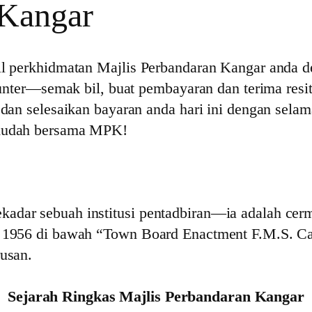
 Kangar
bil perkhidmatan Majlis Perbandaran Kangar anda 
kaunter—semak bil, buat pembayaran dan terima resit
 dan selesaikan bayaran anda hari ini dengan sela
 mudah bersama MPK!
adar sebuah institusi pentadbiran—ia adalah cermi
n 1956 di bawah “Town Board Enactment F.M.S. Cap
rusan.
Sejarah Ringkas Majlis Perbandaran Kangar