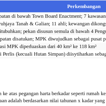
Perkembangan
patan di bawah Town Board Enactment; 7 kawasan
ruhjaya Tanah & Galian; 11 ahli; kewangan dikongs
itubuhkan; pekan disusun semula di bawah 4 Pen
atan disatukan; MPK diwujudkan sebagai pusat pe
si MPK diperluaskan dari 40 km² ke 118 km²
i Perlis (kecuali Hutan Simpan) diisytiharkan se
 ke atas pegangan harta berkadar seperti rumah ked
aan adalah berdasarkan nilai tahunan x kadar yang 