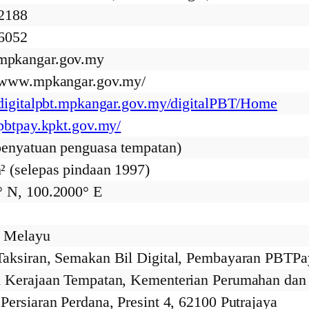
2188
6052
pkangar.gov.my
//www.mpkangar.gov.my/
//digitalpbt.mpkangar.gov.my/digitalPBT/Home
/pbtpay.kpkt.gov.my/
penyatuan penguasa tempatan)
² (selepas pindaan 1997)
° N, 100.2000° E
 Melayu
Taksiran, Semakan Bil Digital, Pembayaran PBT
n Kerajaan Tempatan, Kementerian Perumahan dan
Persiaran Perdana, Presint 4, 62100 Putrajaya