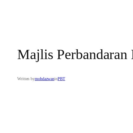
Majlis Perbandaran
Written by
mohdazwan
in
PBT