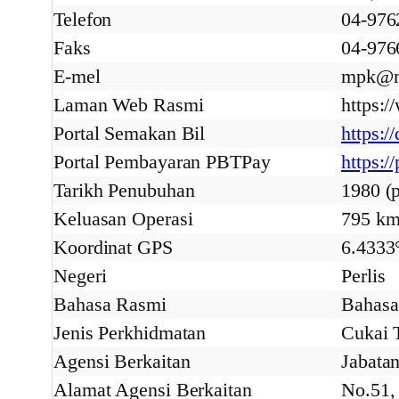
Telefon
04-976
Faks
04-976
E-mel
mpk@m
Laman Web Rasmi
https:
Portal Semakan Bil
https:
Portal Pembayaran PBTPay
https:/
Tarikh Penubuhan
1980 (
Keluasan Operasi
795 km
Koordinat GPS
6.4333
Negeri
Perlis
Bahasa Rasmi
Bahasa
Jenis Perkhidmatan
Cukai 
Agensi Berkaitan
Jabata
Alamat Agensi Berkaitan
No.51, 