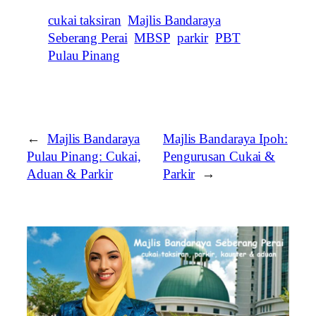
cukai taksiran
Majlis Bandaraya
Seberang Perai
MBSP
parkir
PBT
Pulau Pinang
←
Majlis Bandaraya
Majlis Bandaraya Ipoh:
Pulau Pinang: Cukai,
Pengurusan Cukai &
Aduan & Parkir
Parkir
→