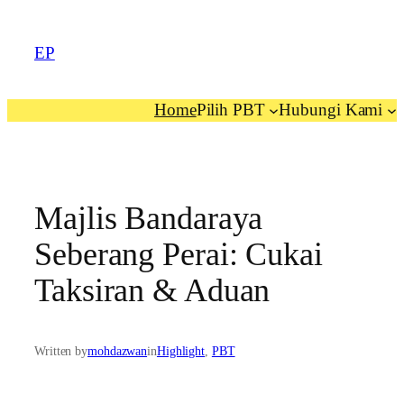
EP
Home
Pilih PBT
Hubungi Kami
Majlis Bandaraya
Seberang Perai: Cukai
Taksiran & Aduan
Written by
mohdazwan
in
Highlight
, 
PBT