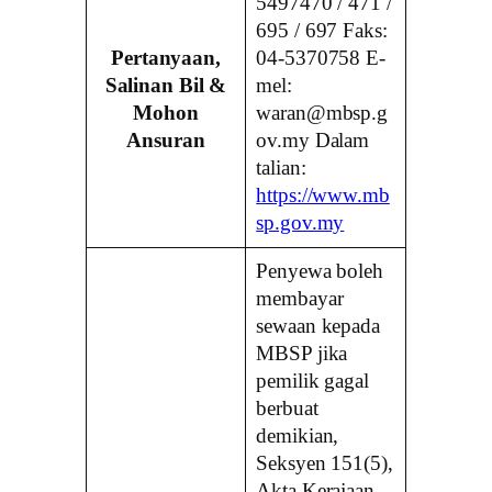
5497470 / 471 /
695 / 697 Faks:
Pertanyaan,
04-5370758 E-
Salinan Bil &
mel:
Mohon
waran@mbsp.g
Ansuran
ov.my Dalam
talian:
https://www.mb
sp.gov.my
Penyewa boleh
membayar
sewaan kepada
MBSP jika
pemilik gagal
berbuat
demikian,
Seksyen 151(5),
Akta Kerajaan