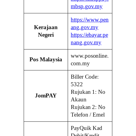
mbsp.gov.my
https://www.pen
Kerajaan
ang.gov.my
Negeri
https://ebayar.pe
nang.gov.my
www.posonline.
Pos Malaysia
com.my
Biller Code:
5322
Rujukan 1: No
JomPAY
Akaun
Rujukan 2: No
Telefon / Emel
PayQuik Kad
Debit/Kredit