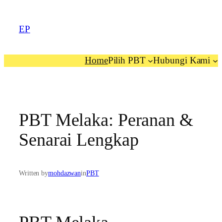
EP
Home
Pilih PBT
Hubungi Kami
PBT Melaka: Peranan &
Senarai Lengkap
Written by
mohdazwan
in
PBT