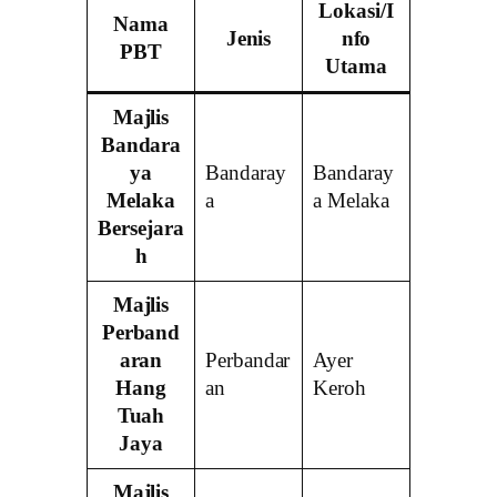
Lokasi/I
Nama
Jenis
nfo
PBT
Utama
Majlis
Bandara
ya
Bandaray
Bandaray
Melaka
a
a Melaka
Bersejara
h
Majlis
Perband
aran
Perbandar
Ayer
Hang
an
Keroh
Tuah
Jaya
Majlis