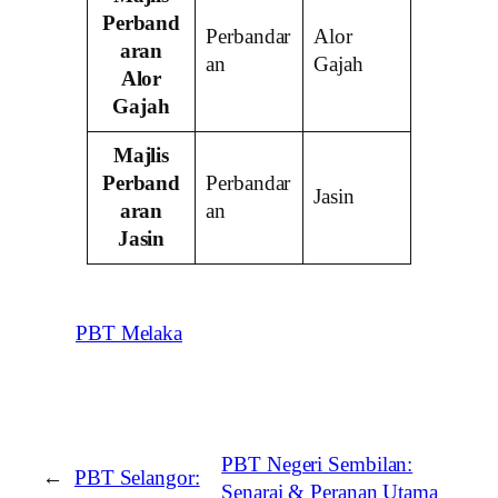
Perband
Perbandar
Alor
aran
an
Gajah
Alor
Gajah
Majlis
Perband
Perbandar
Jasin
aran
an
Jasin
PBT Melaka
PBT Negeri Sembilan:
←
PBT Selangor:
Senarai & Peranan Utama