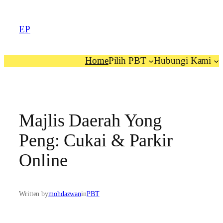
EP
Home
Pilih PBT
Hubungi Kami
Majlis Daerah Yong
Peng: Cukai & Parkir
Online
Written by
mohdazwan
in
PBT