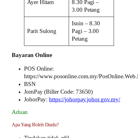
Ayer Hitam
8.30 Pagi –
3.00 Petang
Isnin – 8.30
Parit Sulong
Pagi – 3.00
Petang
Bayaran Online
POS Online:
https://www.posonline.com.my/PosOnline.Web.P
BSN
JomPay (Biller Code: 73650)
JohorPay:
https://johorpay.johor.gov.my/
Aduan
Apa Yang Boleh Diadu?
Tindakan tidak adil