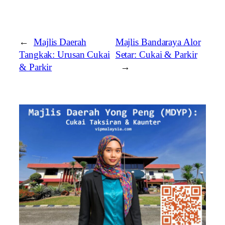
←
Majlis Daerah
Majlis Bandaraya Alor
Tangkak: Urusan Cukai
Setar: Cukai & Parkir
& Parkir
→