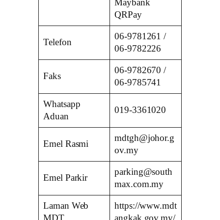
Maybank
QRPay
06-9781261 /
Telefon
06-9782226
06-9782670 /
Faks
06-9785741
Whatsapp
019-3361020
Aduan
mdtgh@johor.g
Emel Rasmi
ov.my
parking@south
Emel Parkir
max.com.my
Laman Web
https://www.mdt
MDT
angkak.gov.my/