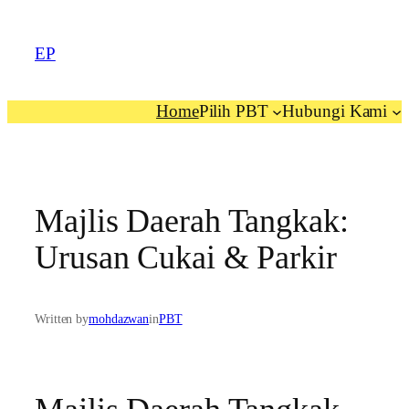
EP
Home
Pilih PBT
Hubungi Kami
Majlis Daerah Tangkak:
Urusan Cukai & Parkir
Written by
mohdazwan
in
PBT