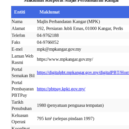
Maklumat Korporat Majlis Perbandaran Kangar
Entiti
Maklumat
Nama
Majlis Perbandaran Kangar (MPK)
Alamat
192, Persiaran Jubli Emas, 01000 Kangar, Perlis
Telefon
04-9762188
Faks
04-9766052
E-mel
mpk@mpkangar.gov.my
Laman Web
https://www.mpkangar.gov.my/
Rasmi
Portal
https://digitalpbt.mpkangar.gov.my/digitalPBT/Ho
Semakan Bil
Portal
Pembayaran
https://pbtpay.kpkt.gov.my/
PBTPay
Tarikh
1980 (penyatuan penguasa tempatan)
Penubuhan
Keluasan
795 km² (selepas pindaan 1997)
Operasi
Koordinat