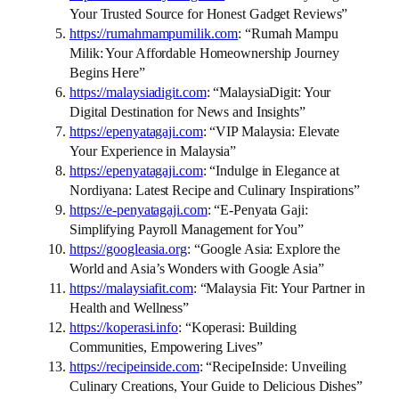
Your Trusted Source for Honest Gadget Reviews”
https://rumahmampumilik.com
: “Rumah Mampu
Milik: Your Affordable Homeownership Journey
Begins Here”
https://malaysiadigit.com
: “MalaysiaDigit: Your
Digital Destination for News and Insights”
https://epenyatagaji.com
: “VIP Malaysia: Elevate
Your Experience in Malaysia”
https://epenyatagaji.com
: “Indulge in Elegance at
Nordiyana: Latest Recipe and Culinary Inspirations”
https://e-penyatagaji.com
: “E-Penyata Gaji:
Simplifying Payroll Management for You”
https://googleasia.org
: “Google Asia: Explore the
World and Asia’s Wonders with Google Asia”
https://malaysiafit.com
: “Malaysia Fit: Your Partner in
Health and Wellness”
https://koperasi.info
: “Koperasi: Building
Communities, Empowering Lives”
https://recipeinside.com
: “RecipeInside: Unveiling
Culinary Creations, Your Guide to Delicious Dishes”