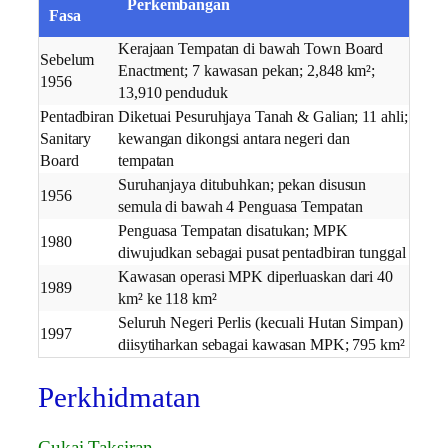
Perkembangan
Fasa
Kerajaan Tempatan di bawah Town Board
Sebelum
Enactment; 7 kawasan pekan; 2,848 km²;
1956
13,910 penduduk
Pentadbiran
Diketuai Pesuruhjaya Tanah & Galian; 11 ahli;
Sanitary
kewangan dikongsi antara negeri dan
Board
tempatan
Suruhanjaya ditubuhkan; pekan disusun
1956
semula di bawah 4 Penguasa Tempatan
Penguasa Tempatan disatukan; MPK
1980
diwujudkan sebagai pusat pentadbiran tunggal
Kawasan operasi MPK diperluaskan dari 40
1989
km² ke 118 km²
Seluruh Negeri Perlis (kecuali Hutan Simpan)
1997
diisytiharkan sebagai kawasan MPK; 795 km²
Perkhidmatan
Cukai Taksiran