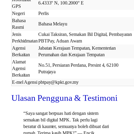
6.4333° N, 100.2000° E
GPS
Negeri
Perlis
Bahasa
Bahasa Melayu
Rasmi
Jenis
Cukai Taksiran, Semakan Bil Digital, Pembayaran
Perkhidmatan
PBTPay, Aduan Awam
Agensi
Jabatan Kerajaan Tempatan, Kementerian
Berkaitan
Perumahan dan Kerajaan Tempatan
Alamat
No.51, Persiaran Perdana, Presint 4, 62100
Agensi
Putrajaya
Berkaitan
E-mel Agensi
pbtpay@kpkt.gov.my
Ulasan Pengguna & Testimoni
“Saya sangat berpuas hati dengan sistem
semakan bil digital MPK. Tak perlu lagi
beratur di kaunter, semuanya boleh dibuat dari
rumah. Terima kasih MPK!” — Encik