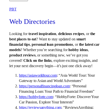
PBT
Web Directories
Looking for
travel inspiration
,
delicious recipes
, or
the
best places to eat
? Want to stay updated on
smart
financial tips
,
personal loan promotions
, or
the latest car
models
? Whether you’re searching for
hobby ideas
,
product reviews
, or something new, we’ve got you
covered!
Click on the links
, explore exciting insights, and
let your next discovery begin—it’s just one click away!
https://asiaworldtour.com
: “Asia World Tour: Your
Gateway to Asian and World Adventures”
https://personalfinancingloan.com
: “Personal
Financing Loan: Your Path to Financial Freedom”
https://hobbyforte.com
: “HobbyForte: Discover Your
Car Passion, Explore Your Interests”
https://reviewsanything.com
: “ReviewsAnything: