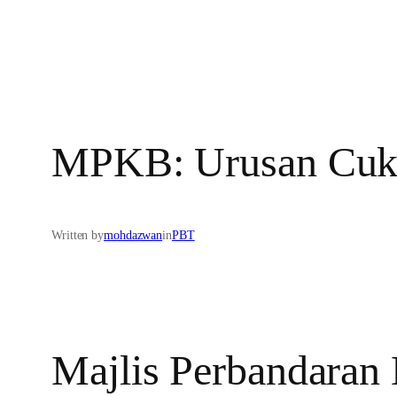
MPKB: Urusan Cuka
Written by
mohdazwan
in
PBT
Majlis Perbandara