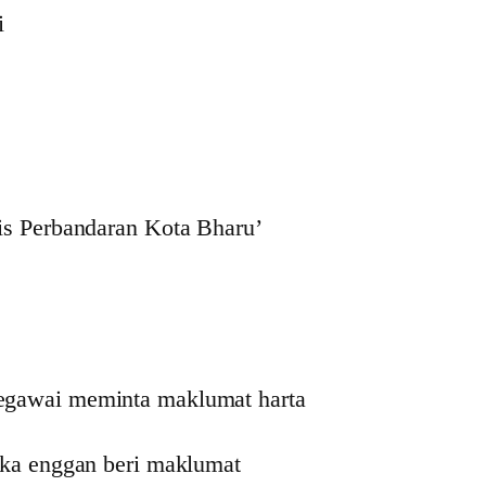
i
is Perbandaran Kota Bharu’
egawai meminta maklumat harta
ika enggan beri maklumat