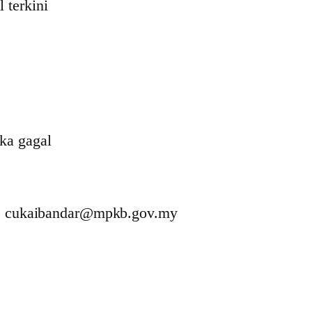
 terkini
ka gagal
il: cukaibandar@mpkb.gov.my