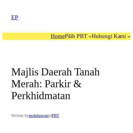
EP
Home
Pilih PBT
Hubungi Kami
Majlis Daerah Tanah
Merah: Parkir &
Perkhidmatan
Written by
mohdazwan
in
PBT