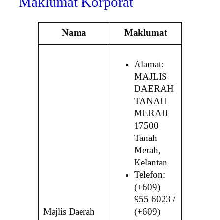
Maklumat Korporat
Nama
Maklumat
Alamat:
MAJLIS
DAERAH
TANAH
MERAH
17500
Tanah
Merah,
Kelantan
Telefon:
(+609)
955 6023 /
Majlis Daerah
(+609)