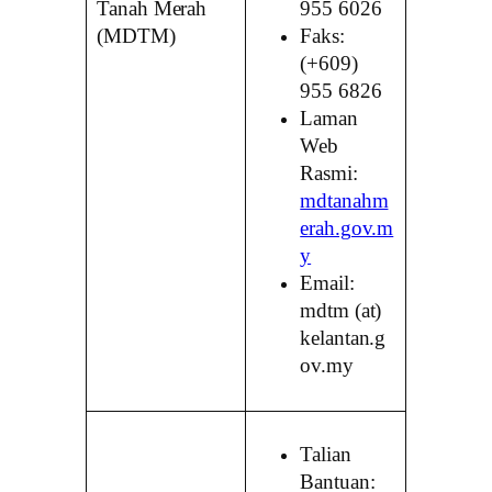
Tanah Merah
955 6026
(MDTM)
Faks:
(+609)
955 6826
Laman
Web
Rasmi:
mdtanahm
erah.gov.m
y
Email:
mdtm (at)
kelantan.g
ov.my
Talian
Bantuan: