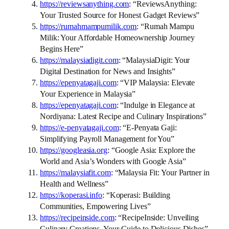
https://reviewsanything.com
: “ReviewsAnything:
Your Trusted Source for Honest Gadget Reviews”
https://rumahmampumilik.com
: “Rumah Mampu
Milik: Your Affordable Homeownership Journey
Begins Here”
https://malaysiadigit.com
: “MalaysiaDigit: Your
Digital Destination for News and Insights”
https://epenyatagaji.com
: “VIP Malaysia: Elevate
Your Experience in Malaysia”
https://epenyatagaji.com
: “Indulge in Elegance at
Nordiyana: Latest Recipe and Culinary Inspirations”
https://e-penyatagaji.com
: “E-Penyata Gaji:
Simplifying Payroll Management for You”
https://googleasia.org
: “Google Asia: Explore the
World and Asia’s Wonders with Google Asia”
https://malaysiafit.com
: “Malaysia Fit: Your Partner in
Health and Wellness”
https://koperasi.info
: “Koperasi: Building
Communities, Empowering Lives”
https://recipeinside.com
: “RecipeInside: Unveiling
Culinary Creations, Your Guide to Delicious Dishes”