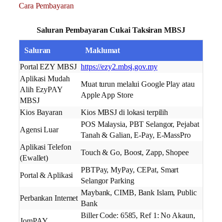
Cara Pembayaran
Saluran Pembayaran Cukai Taksiran MBSJ
Saluran
Maklumat
Portal EZY MBSJ
https://ezy2.mbsj.gov.my
Aplikasi Mudah
Muat turun melalui Google Play atau
Alih EzyPAY
Apple App Store
MBSJ
Kios Bayaran
Kios MBSJ di lokasi terpilih
POS Malaysia, PBT Selangor, Pejabat
Agensi Luar
Tanah & Galian, E-Pay, E-MassPro
Aplikasi Telefon
Touch & Go, Boost, Zapp, Shopee
(Ewallet)
PBTPay, MyPay, CEPat, Smart
Portal & Aplikasi
Selangor Parking
Maybank, CIMB, Bank Islam, Public
Perbankan Internet
Bank
Biller Code: 6585, Ref 1: No Akaun,
JomPAY