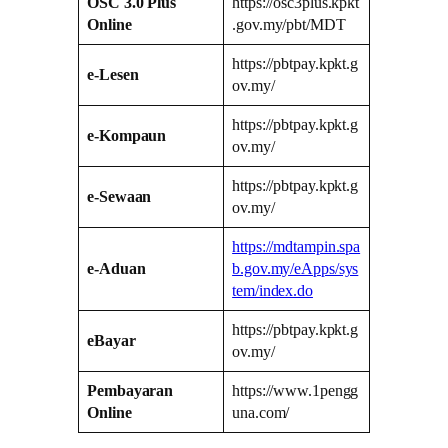
OSC 3.0 Plus
https://osc3plus.kpkt
Online
.gov.my/pbt/MDT
https://pbtpay.kpkt.g
e-Lesen
ov.my/
https://pbtpay.kpkt.g
e-Kompaun
ov.my/
https://pbtpay.kpkt.g
e-Sewaan
ov.my/
https://mdtampin.spa
e-Aduan
b.gov.my/eApps/sys
tem/index.do
https://pbtpay.kpkt.g
eBayar
ov.my/
Pembayaran
https://www.1pengg
Online
una.com/