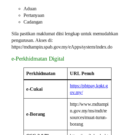
Aduan
Pertanyaan
Cadangan
Sila pastikan maklumat diisi lengkap untuk memudahkan
pengurusan. Akses di:
https://mdtampin.spab.gov.my/eApps/system/index.do
e-Perkhidmatan Digital
Perkhidmatan
URL Penuh
https://pbtpay.kpkt.g
e-Cukai
ov.my/
http://www.mdtampi
n.gov.my/ms/mdt/re
e-Borang
sources/muat-turun-
borang