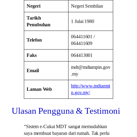
Negeri
Negeri Sembilan
Tarikh
1 Julai 1980
Penubuhan
064411601 /
Telefon
064411609
Faks
064413001
mdt@mdtampin.gov
Email
.my
http://www.mdtampi
Laman Web
n.gov.my/
Ulasan Pengguna & Testimoni
“Sistem e-Cukai MDT sangat memudahkan
saya membuat bayaran dari rumah. Tak perlu