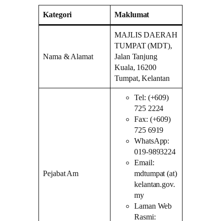
Kategori
Maklumat
MAJLIS DAERAH
TUMPAT (MDT),
Nama & Alamat
Jalan Tanjung
Kuala, 16200
Tumpat, Kelantan
Tel: (+609)
725 2224
Fax: (+609)
725 6919
WhatsApp:
019-9893224
Email:
Pejabat Am
mdtumpat (at)
kelantan.gov.
my
Laman Web
Rasmi: