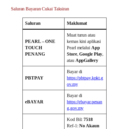
Saluran Bayaran Cukai Taksiran
Saluran
Maklumat
Muat turun atau
PEARL – ONE
kemas kini aplikasi
TOUCH
Pearl melalui
App
PENANG
Store
,
Google Play
,
atau
AppGallery
Bayar di
PBTPAY
https://pbtpay.kpkt.g
ov.my
Bayar di
eBAYAR
https://ebayar.penan
g.gov.my
Kod Bil:
7518
Ref-1:
No Akaun