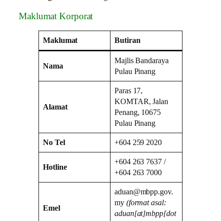
Maklumat Korporat
Maklumat
Butiran
Majlis Bandaraya
Nama
Pulau Pinang
Paras 17,
KOMTAR, Jalan
Alamat
Penang, 10675
Pulau Pinang
No Tel
+604 259 2020
+604 263 7637 /
Hotline
+604 263 7000
aduan@mbpp.gov.
my
(format asal:
Emel
aduan[at]mbpp[dot