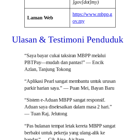
]gov[dot]my)
https://www.mbpp.g
Laman Web
ov.my
Ulasan & Testimoni Penduduk
“Saya bayar cukai taksiran MBPP melalui
PBTPay—mudah dan pantas!” — Encik
Azlan, Tanjung Tokong
“Aplikasi Pearl sangat membantu untuk urusan
parkir harian saya.” — Puan Mei, Bayan Baru
“Sistem e-Aduan MBPP sangat responsif.
Aduan saya diselesaikan dalam masa 2 hari.”
— Tuan Raj, Jelutong
“Pas bulanan tempat letak kereta MBPP sangat
berbaloi untuk pekerja yang ulang-alik ke
bandar.” — Cik Aina, Air Itam