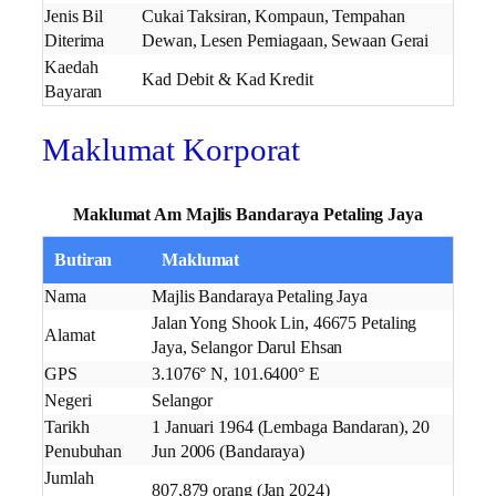
Jenis Bil
Cukai Taksiran, Kompaun, Tempahan
Diterima
Dewan, Lesen Perniagaan, Sewaan Gerai
Kaedah
Kad Debit & Kad Kredit
Bayaran
Maklumat Korporat
Maklumat Am Majlis Bandaraya Petaling Jaya
Butiran
Maklumat
Nama
Majlis Bandaraya Petaling Jaya
Jalan Yong Shook Lin, 46675 Petaling
Alamat
Jaya, Selangor Darul Ehsan
GPS
3.1076° N, 101.6400° E
Negeri
Selangor
Tarikh
1 Januari 1964 (Lembaga Bandaran), 20
Penubuhan
Jun 2006 (Bandaraya)
Jumlah
807,879 orang (Jan 2024)