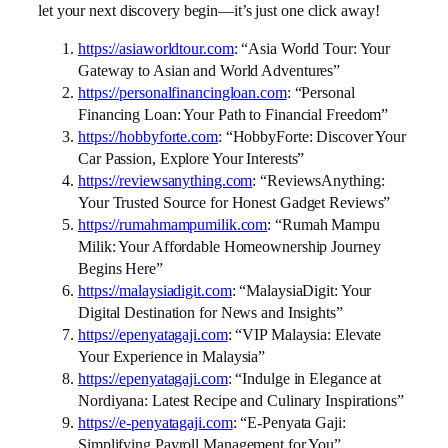
let your next discovery begin—it’s just one click away!
https://asiaworldtour.com
: “Asia World Tour: Your
Gateway to Asian and World Adventures”
https://personalfinancingloan.com
: “Personal
Financing Loan: Your Path to Financial Freedom”
https://hobbyforte.com
: “HobbyForte: Discover Your
Car Passion, Explore Your Interests”
https://reviewsanything.com
: “ReviewsAnything:
Your Trusted Source for Honest Gadget Reviews”
https://rumahmampumilik.com
: “Rumah Mampu
Milik: Your Affordable Homeownership Journey
Begins Here”
https://malaysiadigit.com
: “MalaysiaDigit: Your
Digital Destination for News and Insights”
https://epenyatagaji.com
: “VIP Malaysia: Elevate
Your Experience in Malaysia”
https://epenyatagaji.com
: “Indulge in Elegance at
Nordiyana: Latest Recipe and Culinary Inspirations”
https://e-penyatagaji.com
: “E-Penyata Gaji:
Simplifying Payroll Management for You”