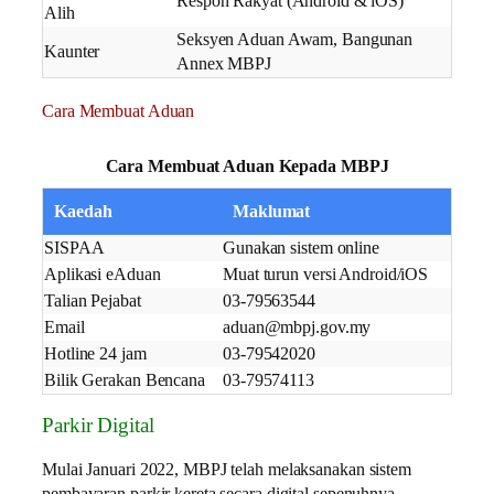
Respon Rakyat (Android & iOS)
Alih
Seksyen Aduan Awam, Bangunan
Kaunter
Annex MBPJ
Cara Membuat Aduan
Cara Membuat Aduan Kepada MBPJ
Kaedah
Maklumat
SISPAA
Gunakan sistem online
Aplikasi eAduan
Muat turun versi Android/iOS
Talian Pejabat
03-79563544
Email
aduan@mbpj.gov.my
Hotline 24 jam
03-79542020
Bilik Gerakan Bencana
03-79574113
Parkir Digital
Mulai Januari 2022, MBPJ telah melaksanakan sistem
pembayaran parkir kereta secara digital sepenuhnya.