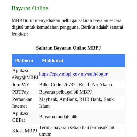
Bayaran Online
MBPJ turut menyediakan pelbagai saluran bayaran secara
digital untuk kemudahan pengguna. Berikut adalah senarai
lengkap:
Saluran Bayaran Online MBPJ
Platform
Maklumat
Aplikasi
https://epay.mbpj.gov.my/auth/login/
ePay@MBPJ
JomPAY
Biller Code: 76737 | Ref-1: No Akaun
PBTPay
Bayaran pelbagai bil MBPJ
Perbankan
Maybank, AmBank, RHB Bank, Bank
Internet
Islam
Aplikasi
Bayaran mudah alih
CEPat
Terima bayaran setiap hari termasuk cuti
Kiosk MBPJ
umum