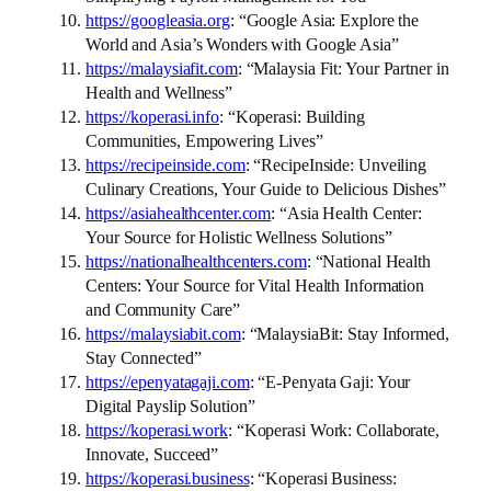
https://googleasia.org
: “Google Asia: Explore the
World and Asia’s Wonders with Google Asia”
https://malaysiafit.com
: “Malaysia Fit: Your Partner in
Health and Wellness”
https://koperasi.info
: “Koperasi: Building
Communities, Empowering Lives”
https://recipeinside.com
: “RecipeInside: Unveiling
Culinary Creations, Your Guide to Delicious Dishes”
https://asiahealthcenter.com
: “Asia Health Center:
Your Source for Holistic Wellness Solutions”
https://nationalhealthcenters.com
: “National Health
Centers: Your Source for Vital Health Information
and Community Care”
https://malaysiabit.com
: “MalaysiaBit: Stay Informed,
Stay Connected”
https://epenyatagaji.com
: “E-Penyata Gaji: Your
Digital Payslip Solution”
https://koperasi.work
: “Koperasi Work: Collaborate,
Innovate, Succeed”
https://koperasi.business
: “Koperasi Business: