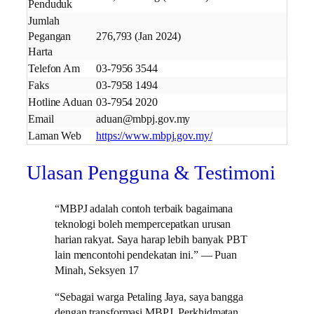
Penduduk
Jumlah
Pegangan
276,793 (Jan 2024)
Harta
Telefon Am
03-7956 3544
Faks
03-7958 1494
Hotline Aduan
03-7954 2020
Email
aduan@mbpj.gov.my
Laman Web
https://www.mbpj.gov.my/
Ulasan Pengguna & Testimoni
“MBPJ adalah contoh terbaik bagaimana
teknologi boleh mempercepatkan urusan
harian rakyat. Saya harap lebih banyak PBT
lain mencontohi pendekatan ini.” — Puan
Minah, Seksyen 17
“Sebagai warga Petaling Jaya, saya bangga
dengan transformasi MBPJ. Perkhidmatan