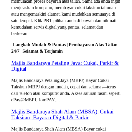
memulakan proses bayaran atas talian. Sama ada anda ingin
menjelaskan kompaun, membayar cukai taksiran tahunan
atau mengemaskini alamat, kami mudahkan semuanya di
satu tempat. Klik PBT pilihan anda di bawah dan nikmati
kemudahan servis digital yang pantas, selamat dan
berkesan.
Langkah Mudah & Pantas
|
Pembayaran Atas Talian
24/7
|
Selamat & Terjamin
Majlis Bandaraya Petaling Jaya: Cukai, Parkir &
Digital
Majlis Bandaraya Petaling Jaya (MBPJ) Bayar Cukai
Taksiran MBPJ dengan mudah, cepat dan selamat—terus
dari telefon atau komputer anda. Akses saluran rasmi seperti
ePay@MBPJ, JomPAY,…
Majlis Bandaraya Shah Alam (MBSA): Cukai
Taksiran, Bayaran Digital & Parkir
Majlis Bandaraya Shah Alam (MBSA) Bayar cukai