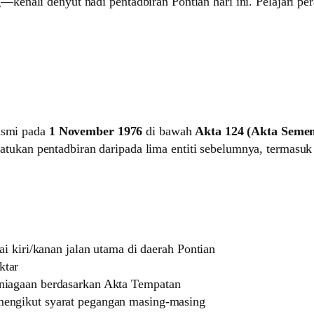
—kenali denyut nadi pentadbiran Pontian hari ini. Pelajari
rasmi pada
1 November 1976
di bawah
Akta 124 (Akta Semen
atukan pentadbiran daripada lima entiti sebelumnya, termasu
i kiri/kanan jalan utama di daerah Pontian
ktar
niagaan berdasarkan Akta Tempatan
engikut syarat pegangan masing-masing