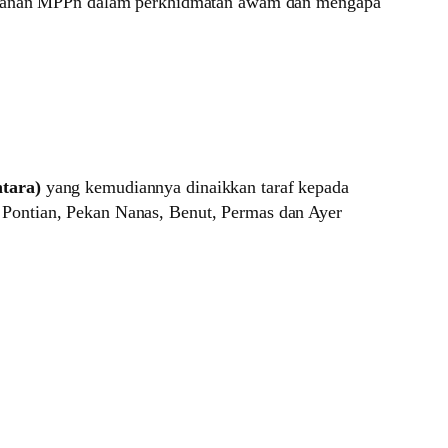
 peranan MPPn dalam perkhidmatan awam dan mengapa
tara)
yang kemudiannya dinaikkan taraf kepada
k Pontian, Pekan Nanas, Benut, Permas dan Ayer