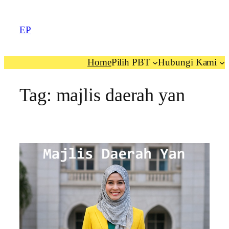
EP
Home
Pilih PBT
Hubungi Kami
Tag:
majlis daerah yan