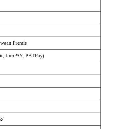
ewaan Premis
dit, JomPAY, PBTPay)
k/