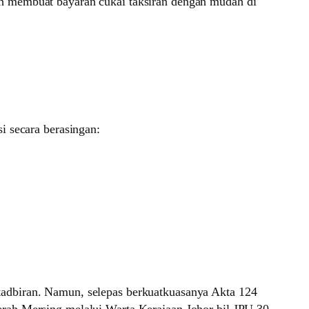
h membuat bayaran cukai taksiran dengan mudah di
i secara berasingan:
adbiran. Namun, selepas berkuatkuasanya Akta 124