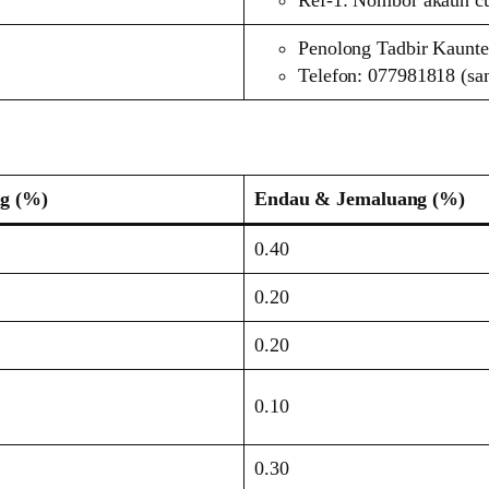
Ref-1: Nombor akaun cu
Penolong Tadbir Kaunte
Telefon: 077981818 (sa
g (%)
Endau & Jemaluang (%)
0.40
0.20
0.20
0.10
0.30