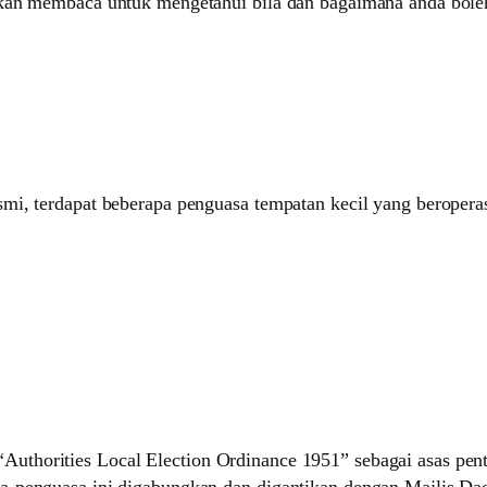
skan membaca untuk mengetahui bila dan bagaimana anda bole
mi, terdapat beberapa penguasa tempatan kecil yang beroperas
thorities Local Election Ordinance 1951” sebagai asas pent