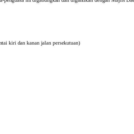
a-penguasa ini digabungkan dan digantikan dengan Majlis Dae
ai kiri dan kanan jalan persekutuan)