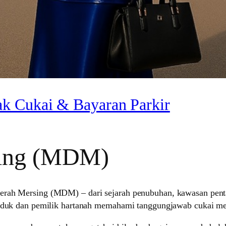
ak Cukai & Bayaran Parkir
sing (MDM)
erah Mersing (MDM) – dari sejarah penubuhan, kawasan pentad
nduduk dan pemilik hartanah memahami tanggungjawab cukai m