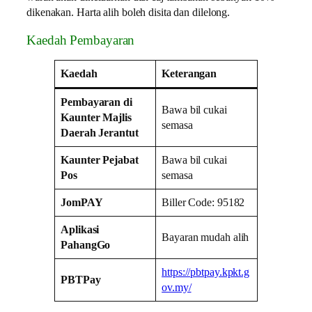
dikenakan. Harta alih boleh disita dan dilelong.
Kaedah Pembayaran
Kaedah
Keterangan
Pembayaran di
Bawa bil cukai
Kaunter Majlis
semasa
Daerah Jerantut
Kaunter Pejabat
Bawa bil cukai
Pos
semasa
JomPAY
Biller Code: 95182
Aplikasi
Bayaran mudah alih
PahangGo
https://pbtpay.kpkt.g
PBTPay
ov.my/