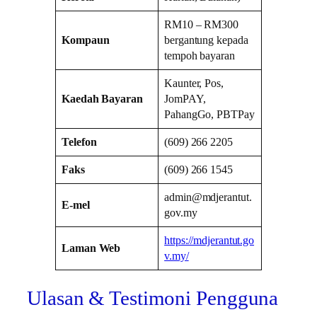
RM10 – RM300
Kompaun
bergantung kepada
tempoh bayaran
Kaunter, Pos,
Kaedah Bayaran
JomPAY,
PahangGo, PBTPay
Telefon
(609) 266 2205
Faks
(609) 266 1545
admin@mdjerantut.
E-mel
gov.my
https://mdjerantut.go
Laman Web
v.my/
Ulasan & Testimoni Pengguna