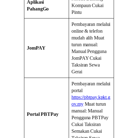
Aplikasi
Kompaun Cukai
PahangGo
Pintu
Pembayaran melalui
online & telefon
mudah alih Muat
turun manual:
JomPAY
Manual Pengguna
JomPAY Cukai
Taksiran Sewa
Gerai
Pembayaran melalui
portal
https://pbtpay.kpkt.g
ov.my
Muat turun
manual: Manual
Portal PBTPay
Pengguna PBTPay
Cukai Taksiran
Semakan Cukai
Taksiran Sewa