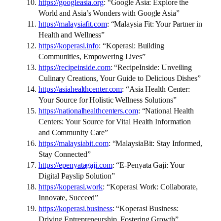
https://googleasia.org
: “Google Asia: Explore the
World and Asia’s Wonders with Google Asia”
https://malaysiafit.com
: “Malaysia Fit: Your Partner in
Health and Wellness”
https://koperasi.info
: “Koperasi: Building
Communities, Empowering Lives”
https://recipeinside.com
: “RecipeInside: Unveiling
Culinary Creations, Your Guide to Delicious Dishes”
https://asiahealthcenter.com
: “Asia Health Center:
Your Source for Holistic Wellness Solutions”
https://nationalhealthcenters.com
: “National Health
Centers: Your Source for Vital Health Information
and Community Care”
https://malaysiabit.com
: “MalaysiaBit: Stay Informed,
Stay Connected”
https://epenyatagaji.com
: “E-Penyata Gaji: Your
Digital Payslip Solution”
https://koperasi.work
: “Koperasi Work: Collaborate,
Innovate, Succeed”
https://koperasi.business
: “Koperasi Business:
Driving Entrepreneurship, Fostering Growth”