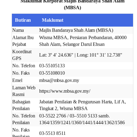
Maklumat Korporat Majlis Bandaraya Shah Alam
(MBSA)
Butiran
Maklumat
Nama
Majlis Bandaraya Shah Alam (MBSA)
Alamat Ibu
Wisma MBSA, Persiaran Perbandaran, 40000
Pejabat
Shah Alam, Selangor Darul Ehsan
Koordinat
Lat: 3° 4′ 24.636″ | Long: 101° 31′ 12.738″
GPS
No. Telefon
03-55105133
No. Faks
03-55108010
Emel
mbsa@mbsa.gov.my
Laman Web
https://www.mbsa.gov.my/
Rasmi
Bahagian
Jabatan Penilaian & Pengurusan Harta, Lif A,
Penilaian
Tingkat 2, Wisma MBSA
No. Telefon
03-5522 2766 / 03–5510 5133 samb.
Penilaian
1364/1359/1241/1360/1441/1444/1362/1586
No. Faks
03-5513 8511
Penilaian