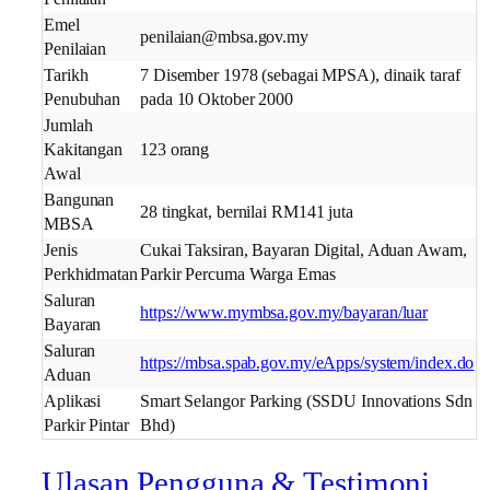
Emel
penilaian@mbsa.gov.my
Penilaian
Tarikh
7 Disember 1978 (sebagai MPSA), dinaik taraf
Penubuhan
pada 10 Oktober 2000
Jumlah
Kakitangan
123 orang
Awal
Bangunan
28 tingkat, bernilai RM141 juta
MBSA
Jenis
Cukai Taksiran, Bayaran Digital, Aduan Awam,
Perkhidmatan
Parkir Percuma Warga Emas
Saluran
https://www.mymbsa.gov.my/bayaran/luar
Bayaran
Saluran
https://mbsa.spab.gov.my/eApps/system/index.do
Aduan
Aplikasi
Smart Selangor Parking (SSDU Innovations Sdn
Parkir Pintar
Bhd)
Ulasan Pengguna & Testimoni