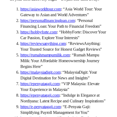
https://asiaworldtour.com
: “Asia World Tour: Your
Gateway to Asian and World Adventures”
https://personalfinancingloan.com
: “Personal
Financing Loan: Your Path to Financial Freedom”
https://hobbyforte.com
: “HobbyForte: Discover Your
Car Passion, Explore Your Interests”
https://reviewsanything.com
: “ReviewsAnything:
Your Trusted Source for Honest Gadget Reviews”
https://rumahmampumilik.com
: “Rumah Mampu
Milik: Your Affordable Homeownership Journey
Begins Here”
https://malaysiadigit.com
: “MalaysiaDigit: Your
Digital Destination for News and Insights”
https://epenyatagaji.com
: “VIP Malaysia: Elevate
Your Experience in Malaysia”
https://epenyatagaji.com
: “Indulge in Elegance at
Nordiyana: Latest Recipe and Culinary Inspirations”
https://e-penyatagaji.com
: “E-Penyata Gaji:
Simplifying Payroll Management for You”