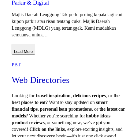
Parkir & Digital
Majlis Daerah Lenggong Tak perlu pening kepala lagi cari
kupon parkir atau risau tentang cukai Majlis Daerah
Lenggong (MDLG) yang tertunggak. Kami mudahkan
semuanya untuk…
Load More
PBT
Web Directories
Looking for
travel inspiration
,
delicious recipes
, or
the
best places to eat
? Want to stay updated on
smart
financial tips
,
personal loan promotions
, or
the latest car
models
? Whether you’re searching for
hobby ideas
,
product reviews
, or something new, we’ve got you
covered!
Click on the links
, explore exciting insights, and
let your next discovery begin—it’s just one click away!