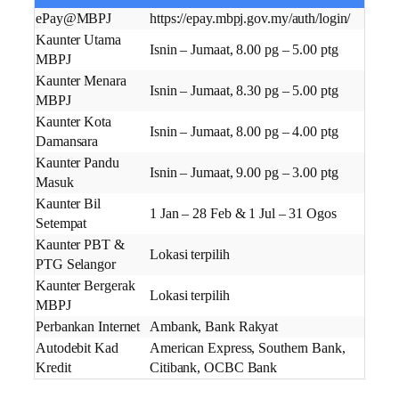
ePay@MBPJ
https://epay.mbpj.gov.my/auth/login/
Kaunter Utama
Isnin – Jumaat, 8.00 pg – 5.00 ptg
MBPJ
Kaunter Menara
Isnin – Jumaat, 8.30 pg – 5.00 ptg
MBPJ
Kaunter Kota
Isnin – Jumaat, 8.00 pg – 4.00 ptg
Damansara
Kaunter Pandu
Isnin – Jumaat, 9.00 pg – 3.00 ptg
Masuk
Kaunter Bil
1 Jan – 28 Feb & 1 Jul – 31 Ogos
Setempat
Kaunter PBT &
Lokasi terpilih
PTG Selangor
Kaunter Bergerak
Lokasi terpilih
MBPJ
Perbankan Internet
Ambank, Bank Rakyat
Autodebit Kad
American Express, Southern Bank,
Kredit
Citibank, OCBC Bank