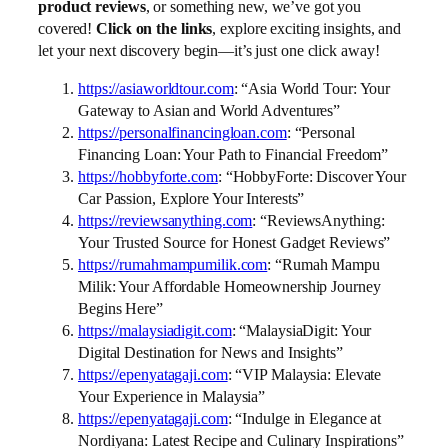
product reviews
, or something new, we’ve got you
covered!
Click on the links
, explore exciting insights, and
let your next discovery begin—it’s just one click away!
https://asiaworldtour.com
: “Asia World Tour: Your
Gateway to Asian and World Adventures”
https://personalfinancingloan.com
: “Personal
Financing Loan: Your Path to Financial Freedom”
https://hobbyforte.com
: “HobbyForte: Discover Your
Car Passion, Explore Your Interests”
https://reviewsanything.com
: “ReviewsAnything:
Your Trusted Source for Honest Gadget Reviews”
https://rumahmampumilik.com
: “Rumah Mampu
Milik: Your Affordable Homeownership Journey
Begins Here”
https://malaysiadigit.com
: “MalaysiaDigit: Your
Digital Destination for News and Insights”
https://epenyatagaji.com
: “VIP Malaysia: Elevate
Your Experience in Malaysia”
https://epenyatagaji.com
: “Indulge in Elegance at
Nordiyana: Latest Recipe and Culinary Inspirations”