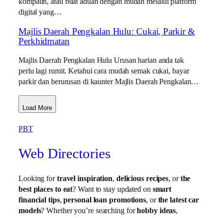
kompaun, atau buat aduan dengan mudah melalui platform
digital yang…
Majlis Daerah Pengkalan Hulu: Cukai, Parkir &
Perkhidmatan
Majlis Daerah Pengkalan Hulu Urusan harian anda tak
perlu lagi rumit. Ketahui cara mudah semak cukai, bayar
parkir dan berurusan di kaunter Majlis Daerah Pengkalan…
Load More
PBT
Web Directories
Looking for
travel inspiration
,
delicious recipes
, or
the
best places to eat
? Want to stay updated on
smart
financial tips
,
personal loan promotions
, or
the latest car
models
? Whether you’re searching for
hobby ideas
,