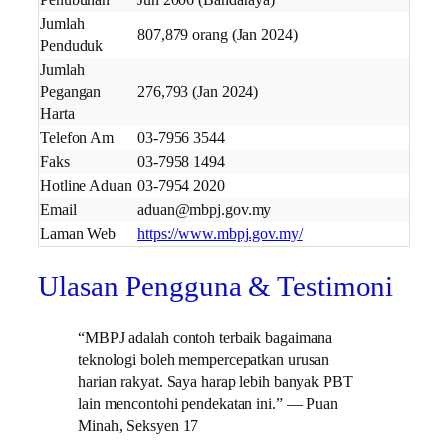
Penubuhan
Jun 2006 (Bandaraya)
Jumlah
807,879 orang (Jan 2024)
Penduduk
Jumlah
Pegangan
276,793 (Jan 2024)
Harta
Telefon Am
03-7956 3544
Faks
03-7958 1494
Hotline Aduan
03-7954 2020
Email
aduan@mbpj.gov.my
Laman Web
https://www.mbpj.gov.my/
Ulasan Pengguna & Testimoni
“MBPJ adalah contoh terbaik bagaimana
teknologi boleh mempercepatkan urusan
harian rakyat. Saya harap lebih banyak PBT
lain mencontohi pendekatan ini.” — Puan
Minah, Seksyen 17