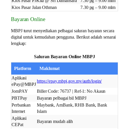
Kios Pasar PJKita @ Sri Damansara
7.30 pg – 9.00 mlm
Kios Pasar Jalan Othman
7.30 pg – 9.00 mlm
Bayaran Online
MBPJ turut menyediakan pelbagai saluran bayaran secara
digital untuk kemudahan pengguna. Berikut adalah senarai
lengkap:
Saluran Bayaran Online MBPJ
Platform
Maklumat
Aplikasi
https://epay.mbpj.gov.my/auth/login/
ePay@MBPJ
JomPAY
Biller Code: 76737 | Ref-1: No Akaun
PBTPay
Bayaran pelbagai bil MBPJ
Perbankan
Maybank, AmBank, RHB Bank, Bank
Internet
Islam
Aplikasi
Bayaran mudah alih
CEPat