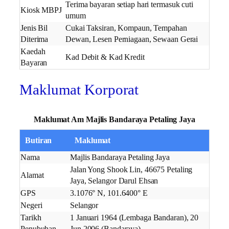
Terima bayaran setiap hari termasuk cuti
Kiosk MBPJ
umum
Jenis Bil
Cukai Taksiran, Kompaun, Tempahan
Diterima
Dewan, Lesen Perniagaan, Sewaan Gerai
Kaedah
Kad Debit & Kad Kredit
Bayaran
Maklumat Korporat
Maklumat Am Majlis Bandaraya Petaling Jaya
Butiran
Maklumat
Nama
Majlis Bandaraya Petaling Jaya
Jalan Yong Shook Lin, 46675 Petaling
Alamat
Jaya, Selangor Darul Ehsan
GPS
3.1076° N, 101.6400° E
Negeri
Selangor
Tarikh
1 Januari 1964 (Lembaga Bandaran), 20