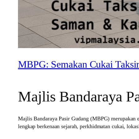
MBPG: Semakan Cukai Taksir
Majlis Bandaraya 
Majlis Bandaraya Pasir Gudang (MBPG) merupakan ent
lengkap berkenaan sejarah, perkhidmatan cukai, loka