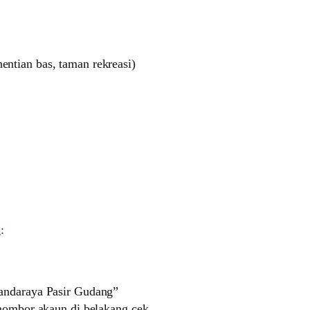
ntian bas, taman rekreasi)
:
Bandaraya Pasir Gudang”
 nombor akaun di belakang cek