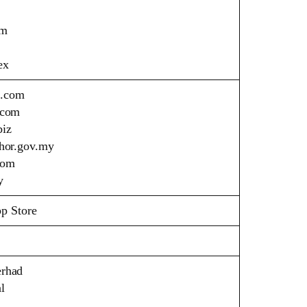
am
ex
u.com
.com
biz
ohor.gov.my
com
y
p Store
erhad
l