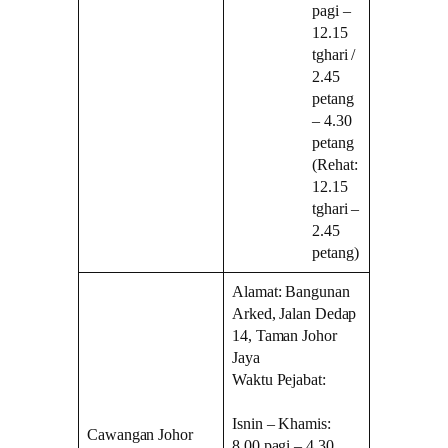
pagi –
12.15
tghari /
2.45
petang
– 4.30
petang
(Rehat:
12.15
tghari –
2.45
petang)
Alamat: Bangunan
Arked, Jalan Dedap
14, Taman Johor
Jaya
Waktu Pejabat:
Isnin – Khamis:
Cawangan Johor
8.00 pagi – 4.30