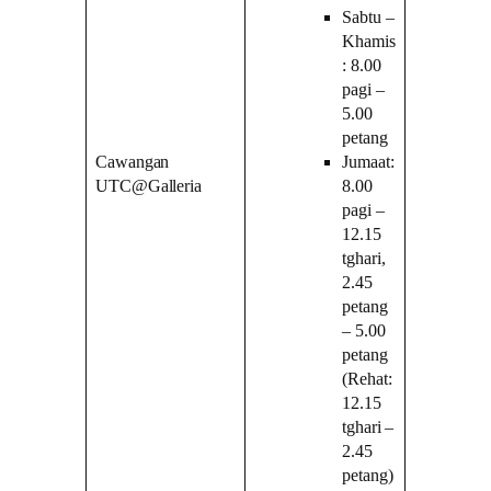
Sabtu –
Khamis
: 8.00
pagi –
5.00
petang
Cawangan
Jumaat:
UTC@Galleria
8.00
pagi –
12.15
tghari,
2.45
petang
– 5.00
petang
(Rehat:
12.15
tghari –
2.45
petang)