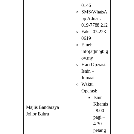
0146
SMS/WhatsA
pp Aduan:
019-7788 212
Faks: 07-223
0619
Emel:
info[at]mbjb.g
ov.my
Hari Operasi:
Isnin –
Jumaat
Waktu
Operasi:
Isnin –
Khamis
Majlis Bandaraya
: 8.00
Johor Bahru
pagi –
4.30
petang