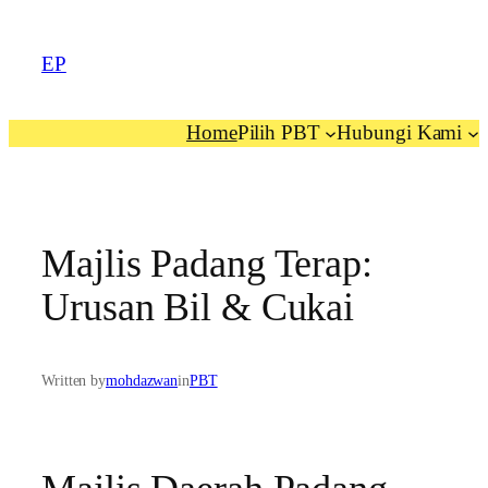
EP
Home
Pilih PBT
Hubungi Kami
Majlis Padang Terap:
Urusan Bil & Cukai
Written by
mohdazwan
in
PBT