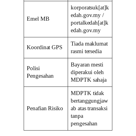
korporatsuk[at]k
edah.gov.my /
Emel MB
portalkedah[at]k
edah.gov.my
Tiada maklumat
Koordinat GPS
rasmi tersedia
Bayaran mesti
Polisi
diperakui oleh
Pengesahan
MDPTK sahaja
MDPTK tidak
bertanggungjaw
Penafian Risiko
ab atas transaksi
tanpa
pengesahan