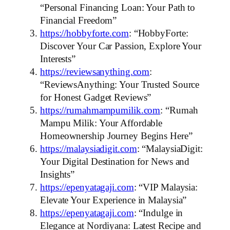
“Personal Financing Loan: Your Path to
Financial Freedom”
https://hobbyforte.com
: “HobbyForte:
Discover Your Car Passion, Explore Your
Interests”
https://reviewsanything.com
:
“ReviewsAnything: Your Trusted Source
for Honest Gadget Reviews”
https://rumahmampumilik.com
: “Rumah
Mampu Milik: Your Affordable
Homeownership Journey Begins Here”
https://malaysiadigit.com
: “MalaysiaDigit:
Your Digital Destination for News and
Insights”
https://epenyatagaji.com
: “VIP Malaysia:
Elevate Your Experience in Malaysia”
https://epenyatagaji.com
: “Indulge in
Elegance at Nordiyana: Latest Recipe and