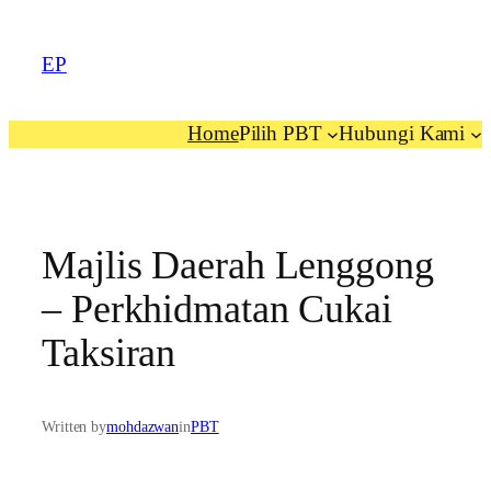
EP
Home
Pilih PBT
Hubungi Kami
Majlis Daerah Lenggong
– Perkhidmatan Cukai
Taksiran
Written by
mohdazwan
in
PBT