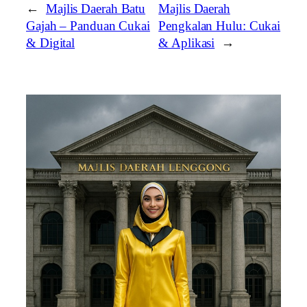
←
Majlis Daerah Batu
Majlis Daerah
Gajah – Panduan Cukai
Pengkalan Hulu: Cukai
& Digital
& Aplikasi
→