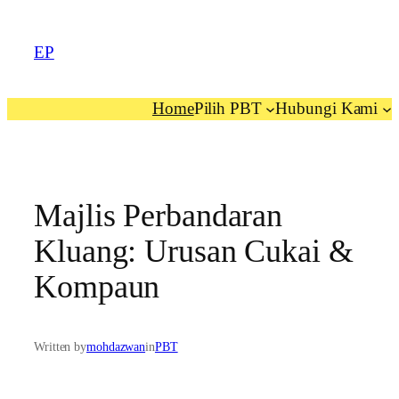
EP
Home
Pilih PBT
Hubungi Kami
Majlis Perbandaran
Kluang: Urusan Cukai &
Kompaun
Written by
mohdazwan
in
PBT