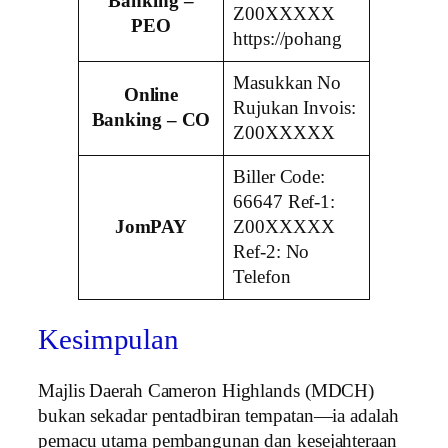
Banking –
Z00XXXXX
PEO
https://pohang
Masukkan No
Online
Rujukan Invois:
Banking – CO
Z00XXXXX
Biller Code:
66647 Ref-1:
JomPAY
Z00XXXXX
Ref-2: No
Telefon
Kesimpulan
Majlis Daerah Cameron Highlands (MDCH)
bukan sekadar pentadbiran tempatan—ia adalah
pemacu utama pembangunan dan kesejahteraan