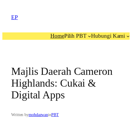
EP
Home
Pilih PBT
Hubungi Kami
Majlis Daerah Cameron
Highlands: Cukai &
Digital Apps
Written by
mohdazwan
in
PBT