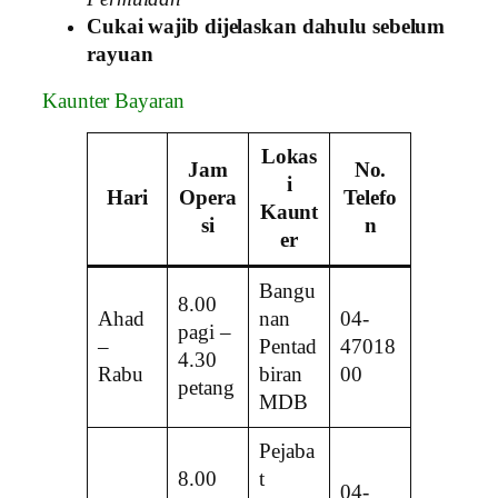
Cukai wajib dijelaskan dahulu sebelum
rayuan
Kaunter Bayaran
Lokas
Jam
No.
i
Hari
Opera
Telefo
Kaunt
si
n
er
Bangu
8.00
Ahad
nan
04-
pagi –
–
Pentad
47018
4.30
Rabu
biran
00
petang
MDB
Pejaba
8.00
t
04-