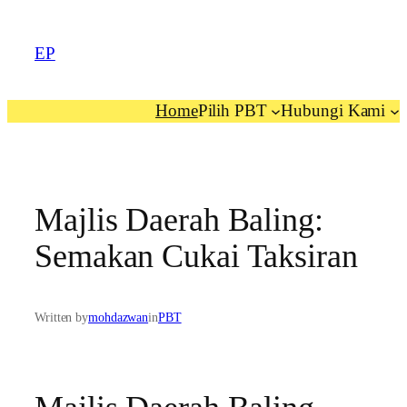
EP
Home
Pilih PBT
Hubungi Kami
Majlis Daerah Baling:
Semakan Cukai Taksiran
Written by
mohdazwan
in
PBT