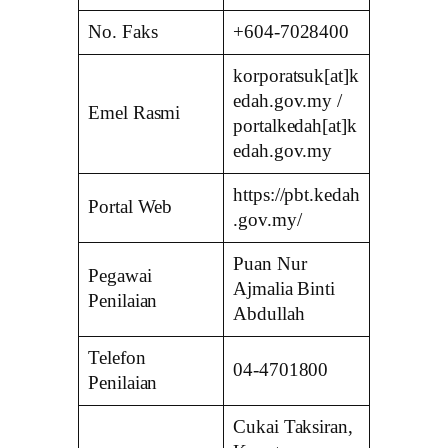
No. Faks
+604-7028400
korporatsuk[at]k
edah.gov.my /
Emel Rasmi
portalkedah[at]k
edah.gov.my
https://pbt.kedah
Portal Web
.gov.my/
Puan Nur
Pegawai
Ajmalia Binti
Penilaian
Abdullah
Telefon
04-4701800
Penilaian
Cukai Taksiran,