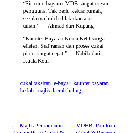
“Sistem e-bayaran MDB sangat mesra
pengguna. Tak perlu keluar rumah,
segalanya boleh dilakukan atas
talian!” — Ahmad dari Kupang
“Kaunter Bayaran Kuala Ketil sangat
efisien. Staf ramah dan proses cukai
pintu sangat cepat.” — Nabila dari
Kuala Ketil
cukai taksiran
e-bayar
kaunter bayaran
kedah
majlis daerah baling
←
Majlis Perbandaran
MDBB: Panduan
Kubang Pasu: Cukai &
Cukai & Bayaran