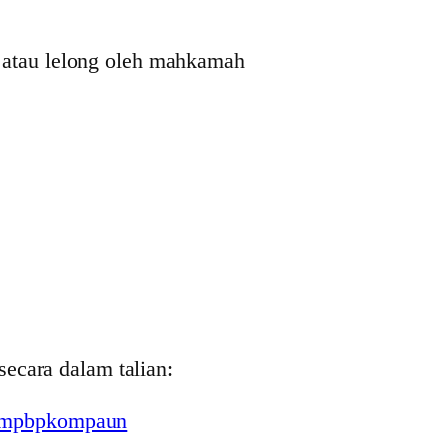
 atau lelong oleh mahkamah
ecara dalam talian:
y/mpbpkompaun