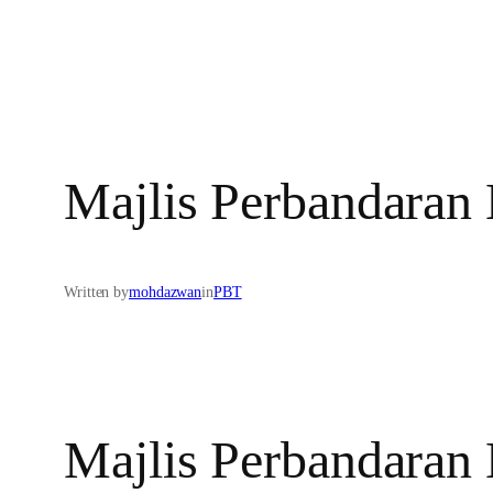
Majlis Perbandaran
Written by
mohdazwan
in
PBT
Majlis Perbandaran