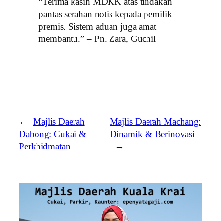
“Terima kasih MDKK atas tindakan
pantas serahan notis kepada pemilik
premis. Sistem aduan juga amat
membantu.” – Pn. Zara, Guchil
←
Majlis Daerah
Majlis Daerah Machang:
Dabong: Cukai &
Dinamik & Berinovasi
Perkhidmatan
→