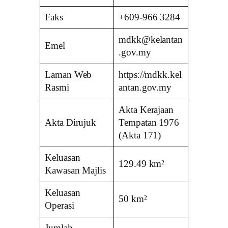
Faks
+609-966 3284
mdkk@kelantan
Emel
.gov.my
Laman Web
https://mdkk.kel
Rasmi
antan.gov.my
Akta Kerajaan
Akta Dirujuk
Tempatan 1976
(Akta 171)
Keluasan
129.49 km²
Kawasan Majlis
Keluasan
50 km²
Operasi
Jumlah