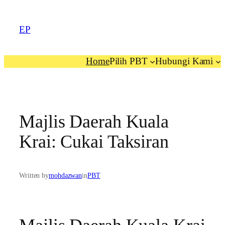
EP
Home
Pilih PBT
Hubungi Kami
Majlis Daerah Kuala
Krai: Cukai Taksiran
Written by
mohdazwan
in
PBT