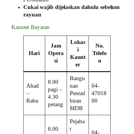
Cukai wajib dijelaskan dahulu sebelum
rayuan
Kaunter Bayaran
Lokas
Jam
No.
i
Hari
Opera
Telefo
Kaunt
si
n
er
Bangu
8.00
Ahad
nan
04-
pagi –
–
Pentad
47018
4.30
Rabu
biran
00
petang
MDB
Pejaba
8.00
t
04-