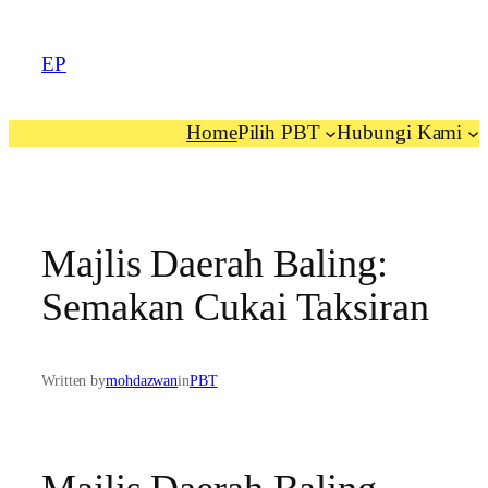
EP
Home
Pilih PBT
Hubungi Kami
Majlis Daerah Baling:
Semakan Cukai Taksiran
Written by
mohdazwan
in
PBT