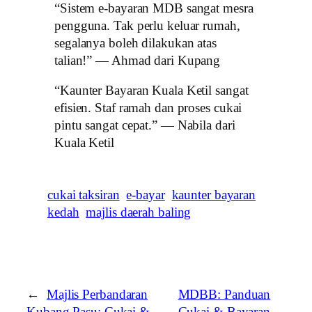
“Sistem e-bayaran MDB sangat mesra
pengguna. Tak perlu keluar rumah,
segalanya boleh dilakukan atas
talian!” — Ahmad dari Kupang
“Kaunter Bayaran Kuala Ketil sangat
efisien. Staf ramah dan proses cukai
pintu sangat cepat.” — Nabila dari
Kuala Ketil
cukai taksiran
e-bayar
kaunter bayaran
kedah
majlis daerah baling
←
Majlis Perbandaran
MDBB: Panduan
Kubang Pasu: Cukai &
Cukai & Bayaran