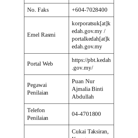
No. Faks
+604-7028400
korporatsuk[at]k
edah.gov.my /
Emel Rasmi
portalkedah[at]k
edah.gov.my
https://pbt.kedah
Portal Web
.gov.my/
Puan Nur
Pegawai
Ajmalia Binti
Penilaian
Abdullah
Telefon
04-4701800
Penilaian
Cukai Taksiran,